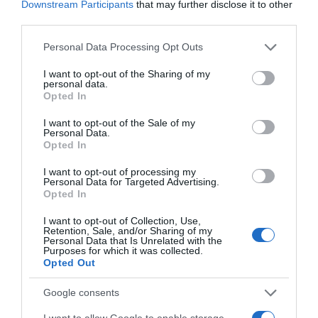
Downstream Participants
that may further disclose it to other
third parties.
Please note that this website/app uses one or more Google
Personal Data Processing Opt Outs
services and may gather and store information including but
not limited to your visit or usage behaviour. You may click to
I want to opt-out of the Sharing of my
personal data.
grant or deny consent to Google and its third-party tags to
Opted In
use your data for below specified purposes in below Google
PERGOLE E TENDE DA SOLE GIBUS
consent section.
I want to opt-out of the Sale of my
Personal Data.
29 aprile 2021
Opted In
I want to opt-out of processing my
Personal Data for Targeted Advertising.
Opted In
I want to opt-out of Collection, Use,
Retention, Sale, and/or Sharing of my
Personal Data that Is Unrelated with the
Purposes for which it was collected.
Opted Out
Google consents
Social
I want to allow Google to enable storage