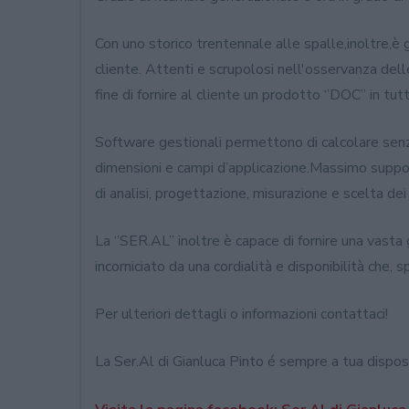
Con uno storico trentennale alle spalle,inoltre,è
cliente. Attenti e scrupolosi nell'osservanza dell
fine di fornire al cliente un prodotto ‘’DOC’’ in tu
Software gestionali permettono di calcolare senza e
dimensioni e campi d’applicazione.Massimo suppor
di analisi, progettazione, misurazione e scelta dei 
La ‘’SER.AL’’ inoltre è capace di fornire una vasta 
incorniciato da una cordialità e disponibilità che, 
Per ulteriori dettagli o informazioni contattaci!
La Ser.Al di Gianluca Pinto é sempre a tua dispos
Promozione Internorm est
2019!