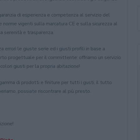
 garanzia di esperienza e competenza al servizio del
e norme vigenti sulla marcatura CE e sulla sicurezza al
tta serenità e trasparenza.
rrori le giuste serie ed i giusti profili in base a
to progettuale per il committente: offriamo un servizio
colori giusti per la propria abitazione!
gamma di prodotti e finiture per tutti i gusti, il tutto
speriamo, possiate riscontrare al più presto.
izione!
ate
KF510: nuovo infisso in casa
Internorm