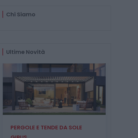
Chi Siamo
Ultime Novità
Fines
PERGOLE E TENDE DA SOLE
avanz
GIBUS