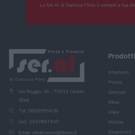
La Ser.Al di Gianluca Pinto è sempre a tua di
Prodott
Internorm
Ponzio
Via Reggio, 36 - 70033 Corato
Griesser
(Bari)
Kikau
Tel: 0808985438
Alika
Cell: 3493887440
MvLine
Gasperotti
Email:
seralcorato@libero.it