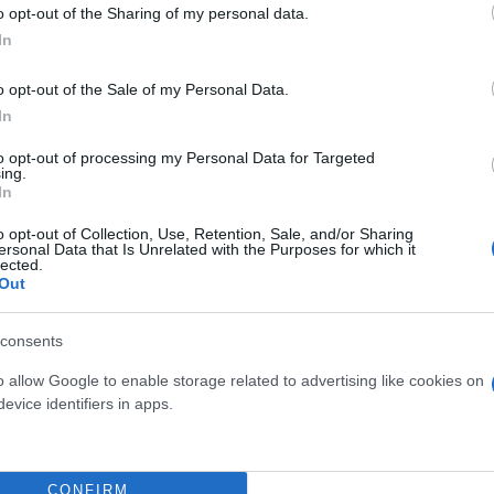
31/12/2022
3.411,38 €
o opt-out of the Sharing of my personal data.
2024
In
o opt-out of the Sale of my Personal Data.
I MEZZOGIORNO (ART.1
In
18/03/2024
8.582,65 €
to opt-out of processing my Personal Data for Targeted
ing.
In
11.994,03
o opt-out of Collection, Use, Retention, Sale, and/or Sharing
ersonal Data that Is Unrelated with the Purposes for which it
€
lected.
Out
consents
o allow Google to enable storage related to advertising like cookies on
evice identifiers in apps.
CONFIRM