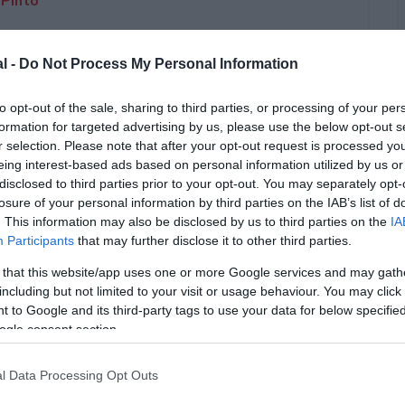
 Pinto
03 gennaio 2022
al -
Do Not Process My Personal Information
to opt-out of the sale, sharing to third parties, or processing of your per
formation for targeted advertising by us, please use the below opt-out s
r selection. Please note that after your opt-out request is processed y
eing interest-based ads based on personal information utilized by us or
disclosed to third parties prior to your opt-out. You may separately opt-
losure of your personal information by third parties on the IAB’s list of
. This information may also be disclosed by us to third parties on the
IA
4
Participants
that may further disclose it to other third parties.
 that this website/app uses one or more Google services and may gath
including but not limited to your visit or usage behaviour. You may click 
DATA
IMPORTO
 to Google and its third-party tags to use your data for below specifi
CONCESSIONE
AIUTO
ogle consent section.
l Data Processing Opt Outs
ART. 27 D.L.