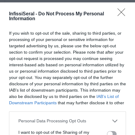
InfissiSeral -
Do Not Process My Personal
Information
If you wish to opt-out of the sale, sharing to third parties, or
Ultime Novità
processing of your personal or sensitive information for
targeted advertising by us, please use the below opt-out
section to confirm your selection. Please note that after your
opt-out request is processed you may continue seeing
interest-based ads based on personal information utilized by
us or personal information disclosed to third parties prior to
your opt-out. You may separately opt-out of the further
disclosure of your personal information by third parties on the
IAB’s list of downstream participants. This information may
also be disclosed by us to third parties on the
IAB’s List of
Downstream Participants
that may further disclose it to other
third parties.
PERGOLE E TENDE DA SOLE GIBUS
Please note that this website/app uses one or more Google
Personal Data Processing Opt Outs
29 aprile 2021
services and may gather and store information including but
not limited to your visit or usage behaviour. You may click to
I want to opt-out of the Sharing of my