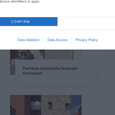
evice identifiers in apps.
Porte basculanti Berry
Hormann
CONFIRM
Data Deletion
Data Access
Privacy Policy
Portone sezionale laterale
Hormann