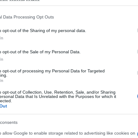
ortoni per garage hormann, portone sezionale hormann,
ogle consent section.
rtoni hormann prezzi, porte sezionali hormann prezzi,
l Data Processing Opt Outs
n porte blindate, porte hormann prezzi, basculante
ate
KF510: nuovo infisso in casa
ormann porte sezionali
o opt-out of the Sharing of my personal data.
Internorm
In
03 gennaio 2022
o opt-out of the Sale of my Personal Data.
In
to opt-out of processing my Personal Data for Targeted
ing.
In
o opt-out of Collection, Use, Retention, Sale, and/or Sharing
ersonal Data that Is Unrelated with the Purposes for which it
lected.
Out
consents
o allow Google to enable storage related to advertising like cookies on