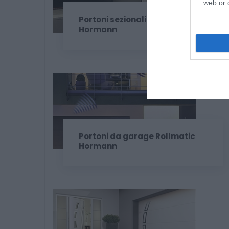
web or d
Portoni sezionali da garage
Hormann
Portoni da garage Rollmatic
Hormann