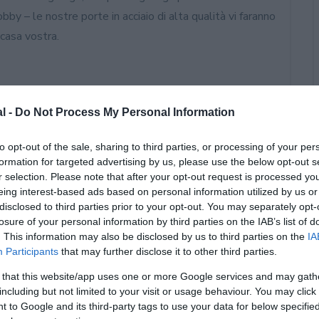
by – le nostre porte in acciaio di alta qualità vi faranno
 casa vostra.
al -
Do Not Process My Personal Information
to opt-out of the sale, sharing to third parties, or processing of your per
formation for targeted advertising by us, please use the below opt-out s
r selection. Please note that after your opt-out request is processed y
eing interest-based ads based on personal information utilized by us or
 sezionale garage prezzi, portoni hormann, portone
disclosed to third parties prior to your opt-out. You may separately opt-
anti hormann, porte blindate hormann, sezionali hormann
losure of your personal information by third parties on the IAB’s list of
. This information may also be disclosed by us to third parties on the
IA
bile da garage rollmatic prezzo, porta hormann, porte
Participants
that may further disclose it to other third parties.
zi, portoni a libro residenziali, hormann basculanti,
 that this website/app uses one or more Google services and may gath
oni sezionali hormann, porte sezionali hormann,
including but not limited to your visit or usage behaviour. You may click 
i, hormann porte, hormann sezionali, hormann sezionale,
 to Google and its third-party tags to use your data for below specifi