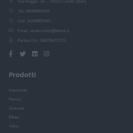
Via Reggio, 36 - 70033 Corato (Bari)
Tel: 0808985438
Cell: 3493887440
Email:
seralcorato@libero.it
Partita IVA: 06678470722
Prodotti
Internorm
Ponzio
Griesser
Kikau
Alika