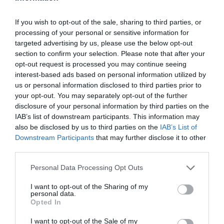
Alika: La tapparella orientabile di Kikau
If you wish to opt-out of the sale, sharing to third parties, or
MvLine: Tende tecniche e Zanzariere - Avvolgibili
processing of your personal or sensitive information for
targeted advertising by us, please use the below opt-out
in alluminio e acciaio
section to confirm your selection. Please note that after your
opt-out request is processed you may continue seeing
- Zanzariera Bora MvLine
interest-based ads based on personal information utilized by
us or personal information disclosed to third parties prior to
Gasperotti: Porte blindate, portoncini e porte di
your opt-out. You may separately opt-out of the further
sicurezza
disclosure of your personal information by third parties on the
IAB’s list of downstream participants. This information may
Manuello Design: Porte interne
also be disclosed by us to third parties on the
IAB’s List of
Downstream Participants
that may further disclose it to other
Hormann: Chiusure residenziali
third parties.
Please note that this website/app uses one or more Google
Personal Data Processing Opt Outs
services and may gather and store information including but
not limited to your visit or usage behaviour. You may click to
I want to opt-out of the Sharing of my
personal data.
grant or deny consent to Google and its third-party tags to
Opted In
use your data for below specified purposes in below Google
Ultime Novità
consent section.
I want to opt-out of the Sale of my