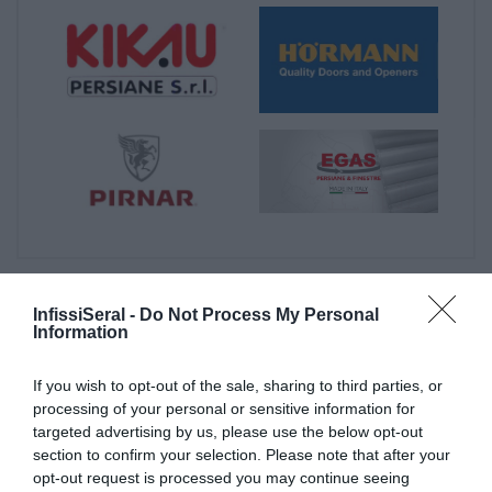
InfissiSeral -
Do Not Process My Personal
Information
Prodotti
If you wish to opt-out of the sale, sharing to third parties, or
Internorm: Infissi in pvc - pvc/alluminio -
processing of your personal or sensitive information for
targeted advertising by us, please use the below opt-out
legno/alluminio
section to confirm your selection. Please note that after your
opt-out request is processed you may continue seeing
- Finestra HF410 Internorm con essenza in