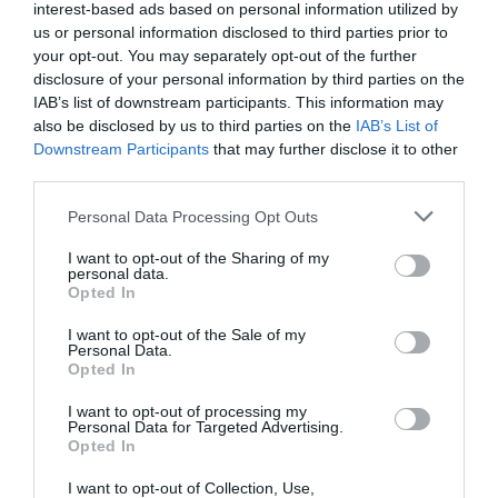
interest-based ads based on personal information utilized by
caldo legno
us or personal information disclosed to third parties prior to
your opt-out. You may separately opt-out of the further
Ponzio: Infissi in alluminio
disclosure of your personal information by third parties on the
IAB’s list of downstream participants. This information may
Griesser: Schermature solari
also be disclosed by us to third parties on the
IAB’s List of
Downstream Participants
that may further disclose it to other
Kikau: Persiane in alluminio
third parties.
Alika: La tapparella orientabile di Kikau
Please note that this website/app uses one or more Google
Personal Data Processing Opt Outs
services and may gather and store information including but
MvLine: Tende tecniche e Zanzariere - Avvolgibili
not limited to your visit or usage behaviour. You may click to
I want to opt-out of the Sharing of my
personal data.
grant or deny consent to Google and its third-party tags to
in alluminio e acciaio
Opted In
use your data for below specified purposes in below Google
consent section.
- Zanzariera Bora MvLine
I want to opt-out of the Sale of my
Personal Data.
Opted In
Gasperotti: Porte blindate, portoncini e porte di
sicurezza
I want to opt-out of processing my
Personal Data for Targeted Advertising.
Opted In
Manuello Design: Porte interne
I want to opt-out of Collection, Use,